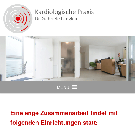
Dr. Gabriele Langkau
Kardiologie in Bensberg
Hauptmenü
MENU
Zum
primären
Eine enge Zusammenarbeit findet mit
Inhalt
folgenden Einrichtungen statt:
springen